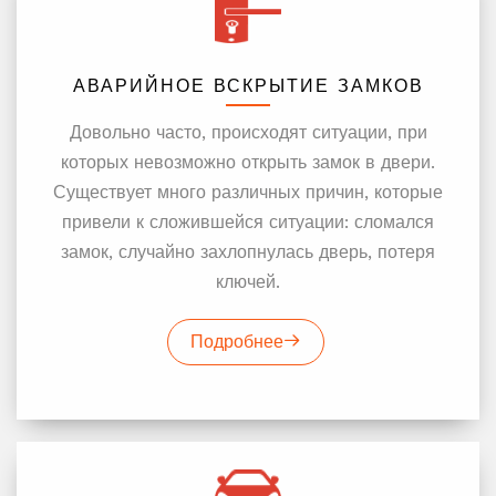
замков любой
сложности!
АВАРИЙНОЕ ВСКРЫТИЕ ЗАМКОВ
Стоимость
Довольно часто, происходят ситуации, при
вскрытия замка от
которых невозможно открыть замок в двери.
500 рублей!
Существует много различных причин, которые
привели к сложившейся ситуации: сломался
Опытный мастер
замок, случайно захлопнулась дверь, потеря
приедет через 15
ключей.
минут!
Подробнее